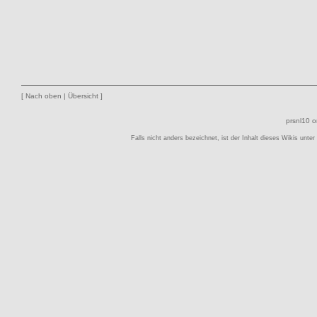
[
Nach oben
|
Übersicht
]
prsnl10 
Falls nicht anders bezeichnet, ist der Inhalt dieses Wikis unter