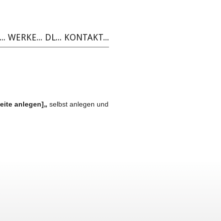
..
WERKE...
DL...
KONTAKT...
eite anlegen]„
selbst anlegen und